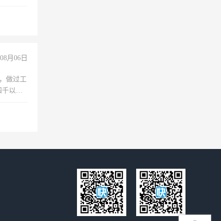
08月06日
)，做过工
四千以
保险勿扰