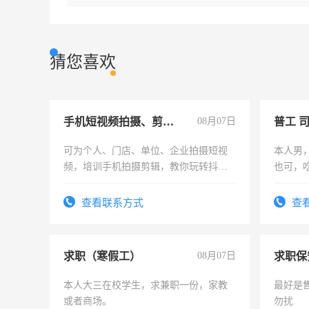
猜您喜欢
手机短视频拍摄、剪辑、抖音快手
08月07日
普工 
可为个人、门店、单位、企业拍摄短视
本人男
频，培训手机拍摄剪辑，教你玩转抖音
也可，
可为个人、门店、单位、企业拍摄短视
勿扰
频，培训手机拍摄剪辑，教你玩转抖
查看联系方式
查
音！你也可以成为拍摄达人！你也可以
成为拍摄达人！
求职（寒假工）
08月07日
求职保
本人大三在校学生，求兼职一份，家教
最好是
或者商场。
勿扰