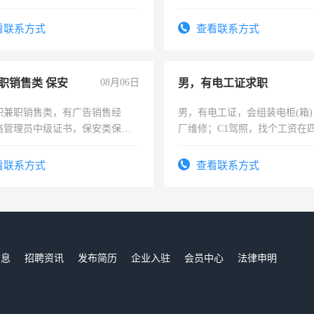
六，渣土车
看联系方式
查看联系方式
职销售类 保安
08月06日
男，有电工证求职
职兼职销售类，有广告销售经
男，有电工证，会组装电柜(箱
络管理员中级证书，保安类保安
厂维修；C1驾照，找个工资在
形象岗或幼儿园保安，维修水电
上，枣强县以外需要有住宿，
压电工证和十几年工作经验
电话
看联系方式
查看联系方式
信息
招聘资讯
发布简历
企业入驻
会员中心
法律申明
们