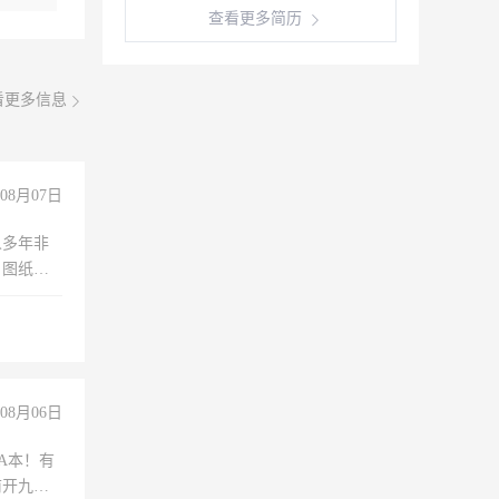
查看更多简历
看更多信息
08月07日
人多年非
、图纸制
诚合作，
08月06日
A本！有
前开九米