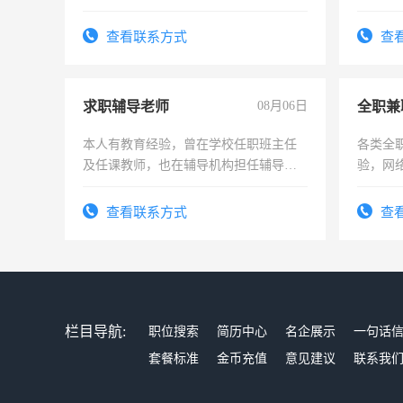
查看联系方式
查
求职辅导老师
08月06日
全职兼
本人有教育经验，曾在学校任职班主任
各类全
及任课教师，也在辅导机构担任辅导教
验，网
师，求周一至周五辅导老师的工作
队长，
有高低
查看联系方式
查
栏目导航:
职位搜索
简历中心
名企展示
一句话
套餐标准
金币充值
意见建议
联系我