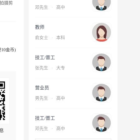
拍摄剪
邓先生
·
高中
教师
俞女士
·
本科
10金币)
技工/普工
张先生
·
大专
营业员
男先生
·
高中
技工/普工
邓先生
·
高中
息