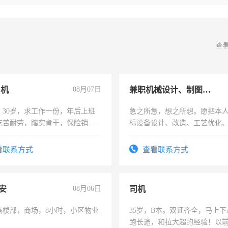
查
司机
08月07日
兼职机械设计、制图、设备改造
，30岁，求工作一份，年后上班
急之所急，想之所想。愿把本
吃苦耐劳，踏实肯干，保险销售
标设备设计、改造、工艺优化
作和分解的经验与您分享。 真
结识有识之士，共享未来。
看联系方式
查看联系方式
安
08月06日
司机
售楼部，商场，8小时，小区物业
35岁，B本。双证齐全，马上下
跑长途，和拉大超的经验！以